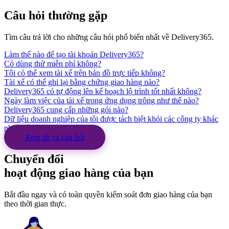
Câu hỏi thường gặp
Tìm câu trả lời cho những câu hỏi phổ biến nhất về Delivery365.
Làm thế nào để tạo tài khoản Delivery365?
Có dùng thử miễn phí không?
Tôi có thể xem tài xế trên bản đồ trực tiếp không?
Tài xế có thể ghi lại bằng chứng giao hàng nào?
Delivery365 có tự động lên kế hoạch lộ trình tốt nhất không?
Ngày làm việc của tài xế trong ứng dụng trông như thế nào?
Delivery365 cung cấp những gói nào?
Dữ liệu doanh nghiệp của tôi được tách biệt khỏi các công ty khác
như thế nào?
Xem tất cả câu hỏi
Chuyển đổi
hoạt động giao hàng
của bạn
Bắt đầu ngay và có toàn quyền kiểm soát đơn giao hàng của bạn
theo thời gian thực.