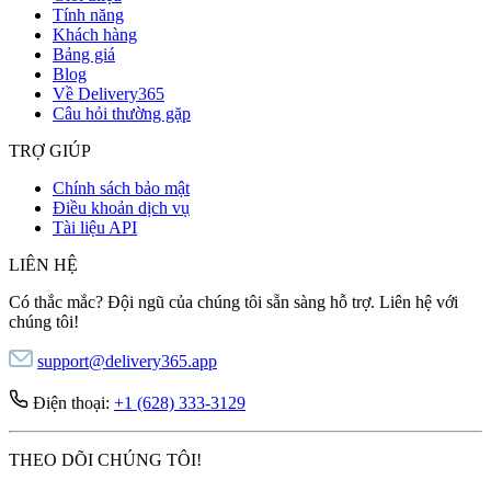
Tính năng
Khách hàng
Bảng giá
Blog
Về Delivery365
Câu hỏi thường gặp
TRỢ GIÚP
Chính sách bảo mật
Điều khoản dịch vụ
Tài liệu API
LIÊN HỆ
Có thắc mắc? Đội ngũ của chúng tôi sẵn sàng hỗ trợ. Liên hệ với
chúng tôi!
support@delivery365.app
Điện thoại:
+1 (628) 333-3129
THEO DÕI CHÚNG TÔI!