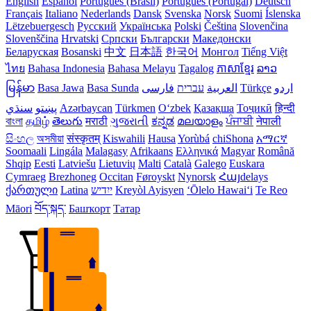
English
Español
Português (Brasil)
Português (Portugal)
Deutsch
Français
Italiano
Nederlands
Dansk
Svenska
Norsk
Suomi
Íslenska
Lëtzebuergesch
Русский
Українська
Polski
Čeština
Slovenčina
Slovenščina
Hrvatski
Српски
Български
Македонски
Беларуская
Bosanski
中文
日本語
한국어
Монгол
Tiếng Việt
ไทย
Bahasa Indonesia
Bahasa Melayu
Tagalog
ភាសាខ្មែរ
ລາວ
မြန်မာ
Basa Jawa
Basa Sunda
فارسی
עברית
العربية
Türkçe
اردو
سنڌي
پښتو
Azərbaycan
Türkmen
Oʻzbek
Қазақша
Тоҷикӣ
हिन्दी
বাংলা
தமிழ்
తెలుగు
मराठी
ગુજરાતી
ಕನ್ನಡ
മലയാളം
ਪੰਜਾਬੀ
नेपाली
සිංහල
অসমীয়া
संस्कृतम्
Kiswahili
Hausa
Yorùbá
chiShona
አማርኛ
Soomaali
Lingála
Malagasy
Afrikaans
Ελληνικά
Magyar
Română
Shqip
Eesti
Latviešu
Lietuvių
Malti
Català
Galego
Euskara
Cymraeg
Brezhoneg
Occitan
Føroyskt
Nynorsk
Հայdelays
ქართული
Latina
ייִדיש
Kreyòl Ayisyen
ʻŌlelo Hawaiʻi
Te Reo
Māori
བོད་སྐད་
Башҡорт
Татар