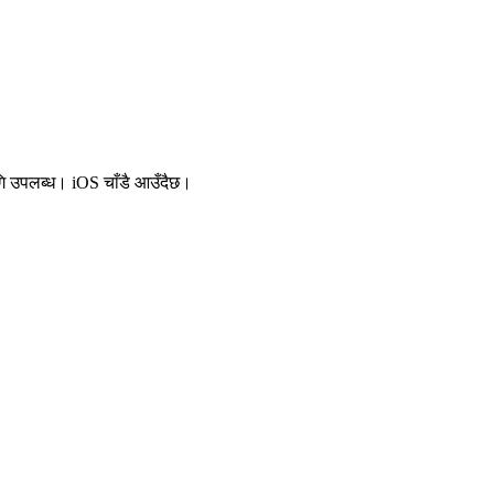
ि उपलब्ध। iOS चाँडै आउँदैछ।