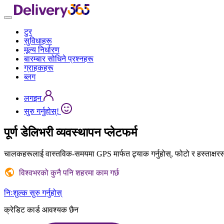
टुर
सुविधाहरू
मूल्य निर्धारण
बारम्बार सोधिने प्रश्नहरू
ग्राहकहरू
ब्लग
लगइन
सुरु गर्नुहोस्!
पूर्ण
डेलिभरी व्यवस्थापन
प्लेटफर्म
चालकहरूलाई वास्तविक-समयमा GPS मार्फत ट्र्याक गर्नुहोस्, फोटो र हस्ताक्षरसहित
विश्वभरको कुनै पनि शहरमा काम गर्छ
निःशुल्क सुरु गर्नुहोस्
क्रेडिट कार्ड आवश्यक छैन