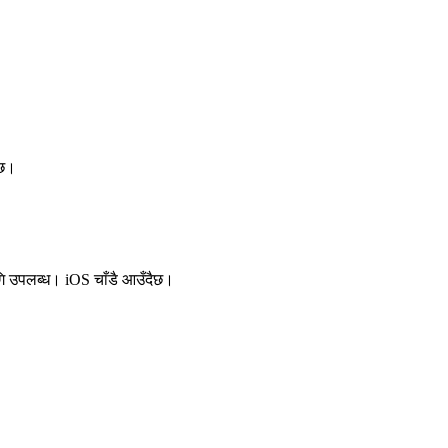
्छ।
ि उपलब्ध। iOS चाँडै आउँदैछ।