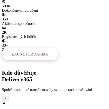
500K+
Dokončených doručení
350+
Aktivních společností
2K+
Registrovaných řidičů
30+
Zemí po celém světě
ZACNETE ZDARMA
Kreditní karta není potřeba
Kdo důvěřuje
Delivery365
Společnosti, které transformovaly svou operaci doručování