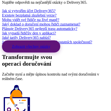
Najděte odpovědi na nejčastější otázky o Delivery365.
Jak si vytvořím účet Delivery365?
Existuje bezplatná zkušební verze?
Mohu vidět své řidiče na živé mapě?
Jaký doklad o doručení mohou řidiči zaznamenat?
Plánuje Delivery365 nejlepší trasu automaticky?
Jak vypadá řidičův den v aplikaci?
Jaké tarify Delivery365 nabízí?
Jak jsou data mé firmy oddělena od ostatních společností?
Zobrazit všechny otázky
Transformujte svou
operaci doručování
Začněte nyní a mějte úplnou kontrolu nad svými doručeními v
reálném čase.