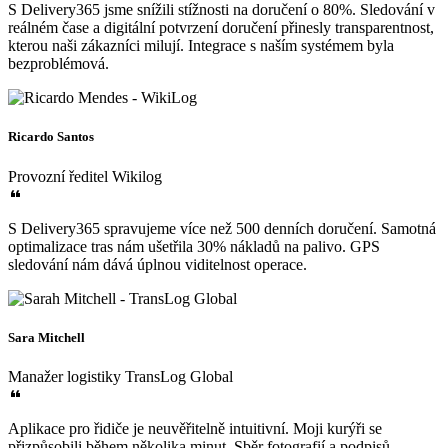
S Delivery365 jsme snížili stížnosti na doručení o 80%. Sledování v
reálném čase a digitální potvrzení doručení přinesly transparentnost,
kterou naši zákazníci milují. Integrace s naším systémem byla
bezproblémová.
Ricardo Santos
Provozní ředitel
Wikilog
S Delivery365 spravujeme více než 500 denních doručení. Samotná
optimalizace tras nám ušetřila 30% nákladů na palivo. GPS
sledování nám dává úplnou viditelnost operace.
Sara Mitchell
Manažer logistiky
TransLog Global
Aplikace pro řidiče je neuvěřitelně intuitivní. Moji kurýři se
přizpůsobili během několika minut. Sběr fotografií a podpisů