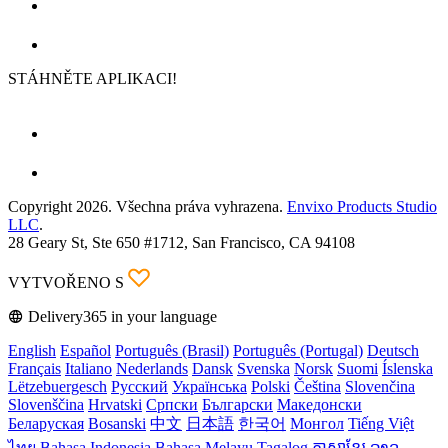
STÁHNĚTE APLIKACI!
Copyright 2026. Všechna práva vyhrazena.
Envixo Products Studio
LLC
.
28 Geary St, Ste 650 #1712, San Francisco, CA 94108
VYTVOŘENO S
Delivery365 in your language
English
Español
Português (Brasil)
Português (Portugal)
Deutsch
Français
Italiano
Nederlands
Dansk
Svenska
Norsk
Suomi
Íslenska
Lëtzebuergesch
Русский
Українська
Polski
Čeština
Slovenčina
Slovenščina
Hrvatski
Српски
Български
Македонски
Беларуская
Bosanski
中文
日本語
한국어
Монгол
Tiếng Việt
ไทย
Bahasa Indonesia
Bahasa Melayu
Tagalog
ភាសាខ្មែរ
ລາວ