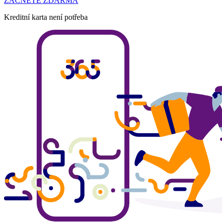
ZACNETE ZDARMA
Kreditní karta není potřeba