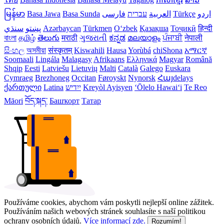
မြန်မာ
Basa Jawa
Basa Sunda
فارسی
עברית
العربية
Türkçe
اردو
سنڌي
پښتو
Azərbaycan
Türkmen
Oʻzbek
Қазақша
Тоҷикӣ
हिन्दी
বাংলা
தமிழ்
తెలుగు
मराठी
ગુજરાતી
ಕನ್ನಡ
മലയാളം
ਪੰਜਾਬੀ
नेपाली
සිංහල
অসমীয়া
संस्कृतम्
Kiswahili
Hausa
Yorùbá
chiShona
አማርኛ
Soomaali
Lingála
Malagasy
Afrikaans
Ελληνικά
Magyar
Română
Shqip
Eesti
Latviešu
Lietuvių
Malti
Català
Galego
Euskara
Cymraeg
Brezhoneg
Occitan
Føroyskt
Nynorsk
Հայdelays
ქართული
Latina
ייִדיש
Kreyòl Ayisyen
ʻŌlelo Hawaiʻi
Te Reo
Māori
བོད་སྐད་
Башҡорт
Татар
Používáme cookies, abychom vám poskytli nejlepší online zážitek.
Používáním našich webových stránek souhlasíte s naší politikou
ochrany osobních údajů.
Více informací zde.
Rozumím!