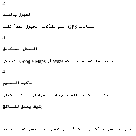
2
القبول بالسحب
اسحب لتأكيد القبول. يبدأ تتبع GPS تلقائياً.
3
التنقل المتكامل
افتح في Google Maps أو Waze بنقرة واحدة. مسار محسّن.
4
تأكيد التسليم
التقط التوقيع + الصور. يُخطر العميل في الوقت الفعلي.
كيف يعمل للسائق: