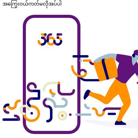
အကြွေးဝယ်ကတ်မလိုအပ်ပါ