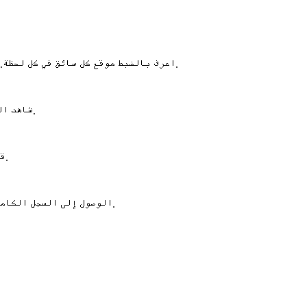
اعرف بالضبط موقع كل سائق في كل لحظة. راقب أسطولك بالكامل في الوقت الفعلي مع تتبع دقيق كل 20 ثانية.
شاهد الموقع الدقيق لكل سائق على خريطة تفاعلية، يتم تحديثها تلقائياً.
قارن المسار المخطط مع المسار الفعلي. حدد الانحرافات وحسّن الأداء.
الوصول إلى السجل الكامل لجميع المسارات المقطوعة مع تفاصيل الوقت والسرعة والتوقفات.