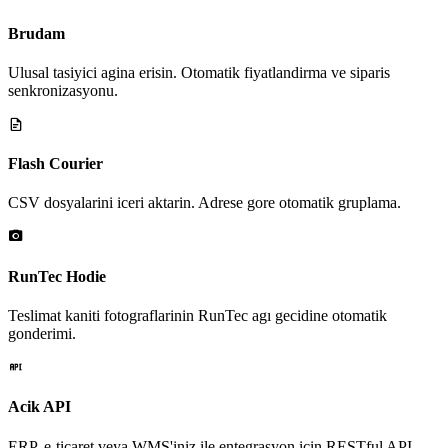
Brudam
Ulusal tasiyici agina erisin. Otomatik fiyatlandirma ve siparis
senkronizasyonu.
Flash Courier
CSV dosyalarini iceri aktarin. Adrese gore otomatik gruplama.
RunTec Hodie
Teslimat kaniti fotograflarinin RunTec agı gecidine otomatik
gonderimi.
Acik API
ERP, e-ticaret veya WMS'iniz ile entegrasyon icin RESTful API.