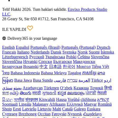
Telif Hakki 2026. Tum haklari saklidir.
Envixo Products Studio
LLC
.
28 Geary St, Ste 650 #1712, San Francisco, CA 94108
ILE YAPILDI
Delivery365 in your language
English
Español
Português (Brasil)
Português (Portugal)
Deutsch
Français
Italiano
Nederlands
Dansk
Svenska
Norsk
Suomi
Íslenska
Lëtzebuergesch
Русский
Українська
Polski
Čeština
Slovenčina
Slovenščina
Hrvatski
Српски
Български
Македонски
Беларуская
Bosanski
中文
日本語
한국어
Монгол
Tiếng Việt
ไทย
Bahasa Indonesia
Bahasa Melayu
Tagalog
ភាសាខ្មែរ
ລາວ
မြန်မာ
Basa Jawa
Basa Sunda
فارسی
עברית
العربية
Türkçe
اردو
سنڌي
پښتو
Azərbaycan
Türkmen
Oʻzbek
Қазақша
Тоҷикӣ
हिन्दी
বাংলা
தமிழ்
తెలుగు
मराठी
ગુજરાતી
ಕನ್ನಡ
മലയാളം
ਪੰਜਾਬੀ
नेपाली
සිංහල
অসমীয়া
संस्कृतम्
Kiswahili
Hausa
Yorùbá
chiShona
አማርኛ
Soomaali
Lingála
Malagasy
Afrikaans
Ελληνικά
Magyar
Română
Shqip
Eesti
Latviešu
Lietuvių
Malti
Català
Galego
Euskara
Cymraeg
Brezhoneg
Occitan
Føroyskt
Nynorsk
Հայdelays