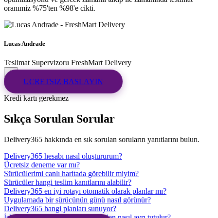
oranımiz %75'ten %98'e cikti.
Lucas Andrade
Teslimat Supervizoru
FreshMart Delivery
UCRETSIZ BASLAYIN
Kredi kartı gerekmez
Sıkça Sorulan Sorular
Delivery365 hakkında en sık sorulan soruların yanıtlarını bulun.
Delivery365 hesabı nasıl oluştururum?
Ücretsiz deneme var mı?
Sürücülerimi canlı haritada görebilir miyim?
Sürücüler hangi teslim kanıtlarını alabilir?
Delivery365 en iyi rotayı otomatik olarak planlar mı?
Uygulamada bir sürücünün günü nasıl görünür?
Delivery365 hangi planları sunuyor?
İşletmemin verileri diğer şirketlerden nasıl ayrı tutulur?