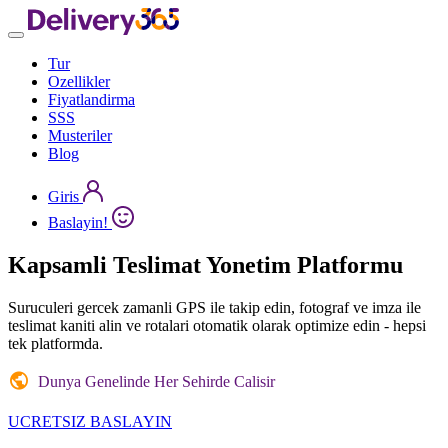
Tur
Ozellikler
Fiyatlandirma
SSS
Musteriler
Blog
Giris
Baslayin!
Kapsamli
Teslimat Yonetim
Platformu
Suruculeri gercek zamanli GPS ile takip edin, fotograf ve imza ile
teslimat kaniti alin ve rotalari otomatik olarak optimize edin - hepsi
tek platformda.
Dunya Genelinde Her Sehirde Calisir
UCRETSIZ BASLAYIN