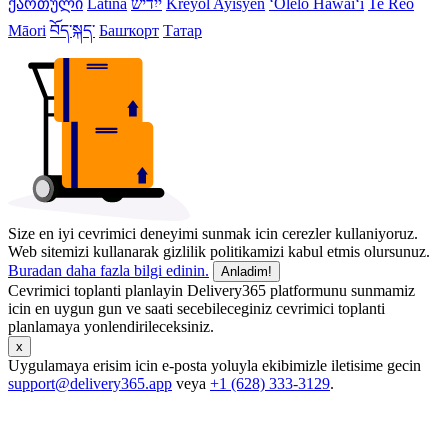
ქართული
Latina
ייִדיש
Kreyòl Ayisyen
ʻŌlelo Hawaiʻi
Te Reo
Māori
བོད་སྐད་
Башҡорт
Татар
Size en iyi cevrimici deneyimi sunmak icin cerezler kullaniyoruz.
Web sitemizi kullanarak gizlilik politikamizi kabul etmis olursunuz.
Buradan daha fazla bilgi edinin.
Anladim!
Cevrimici toplanti planlayin
Delivery365 platformunu sunmamiz
icin en uygun gun ve saati secebileceginiz cevrimici toplanti
planlamaya yonlendirileceksiniz.
x
Uygulamaya erisim icin e-posta yoluyla ekibimizle iletisime gecin
support@delivery365.app
veya
+1 (628) 333-3129
.