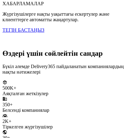
ХАБАРЛАМАЛАР
Жүргізушілерге нақты уақыттағы ескертулер және
клиенттерге автоматты жаңартулар.
ТЕГІН БАСТАҢЫЗ
Несие картасы қажет емес
Өздері үшін сөйлейтін сандар
Бүкіл әлемде Delivery365 пайдаланатын компаниялардың
нақты нәтижелері
500K+
Аяқталған жеткізулер
350+
Белсенді компаниялар
2K+
Тіркелген жүргізушілер
30+