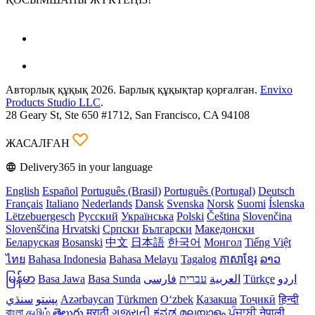
Авторлық құқық 2026. Барлық құқықтар қорғалған.
Envixo
Products Studio LLC
.
28 Geary St, Ste 650 #1712, San Francisco, CA 94108
ЖАСАЛҒАН
Delivery365 in your language
English
Español
Português (Brasil)
Português (Portugal)
Deutsch
Français
Italiano
Nederlands
Dansk
Svenska
Norsk
Suomi
Íslenska
Lëtzebuergesch
Русский
Українська
Polski
Čeština
Slovenčina
Slovenščina
Hrvatski
Српски
Български
Македонски
Беларуская
Bosanski
中文
日本語
한국어
Монгол
Tiếng Việt
ไทย
Bahasa Indonesia
Bahasa Melayu
Tagalog
ភាសាខ្មែរ
ລາວ
မြန်မာ
Basa Jawa
Basa Sunda
فارسی
עברית
العربية
Türkçe
اردو
سنڌي
پښتو
Azərbaycan
Türkmen
Oʻzbek
Қазақша
Тоҷикӣ
हिन्दी
বাংলা
தமிழ்
తెలుగు
मराठी
ગુજરાતી
ಕನ್ನಡ
മലയാളം
ਪੰਜਾਬੀ
नेपाली