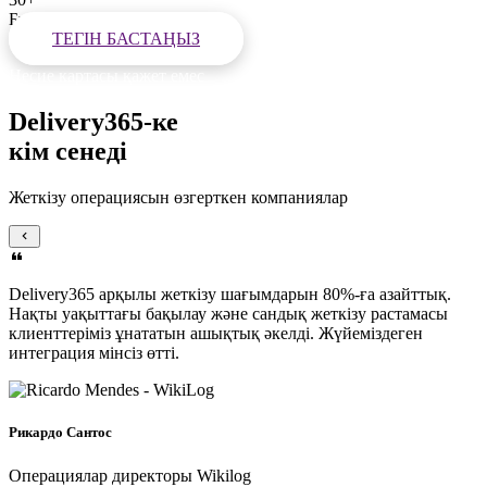
Бүкіл әлемдегі елдер
ТЕГІН БАСТАҢЫЗ
Несие картасы қажет емес
Delivery365
-ке
кім сенеді
Жеткізу операциясын өзгерткен компаниялар
Delivery365 арқылы жеткізу шағымдарын 80%-ға азайттық.
Нақты уақыттағы бақылау және сандық жеткізу растамасы
клиенттеріміз ұнататын ашықтық әкелді. Жүйеміздеген
интеграция мінсіз өтті.
Рикардо Сантос
Операциялар директоры
Wikilog