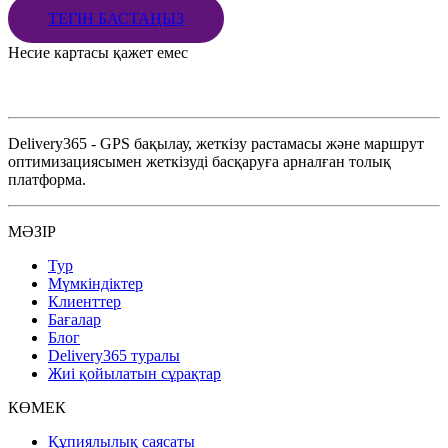
ТЕГІН БАСТАҢЫЗ
Несие картасы қажет емес
Delivery365 - GPS бақылау, жеткізу растамасы және маршрут
оптимизациясымен жеткізуді басқаруға арналған толық
платформа.
МӘЗІР
Тур
Мүмкіндіктер
Клиенттер
Бағалар
Блог
Delivery365 туралы
Жиі қойылатын сұрақтар
КӨМЕК
Құпиялылық саясаты