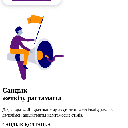
Несие картасы қажет емес
Сандық
жеткізу растамасы
Дауларды жойыңыз және әр аяқталған жеткізудің даусыз
дәлелімен ашықтықты қамтамасыз етіңіз.
САНДЫҚ ҚОЛТАҢБА