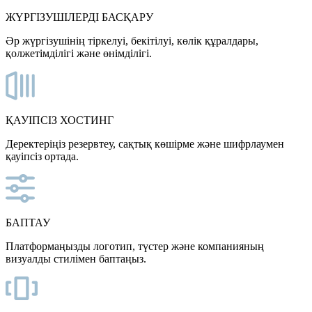
ЖҮРГІЗУШІЛЕРДІ БАСҚАРУ
Әр жүргізушінің тіркелуі, бекітілуі, көлік құралдары,
қолжетімділігі және өнімділігі.
ҚАУІПСІЗ ХОСТИНГ
Деректеріңіз резервтеу, сақтық көшірме және шифрлаумен
қауіпсіз ортада.
БАПТАУ
Платформаңызды логотип, түстер және компанияның
визуалды стилімен баптаңыз.