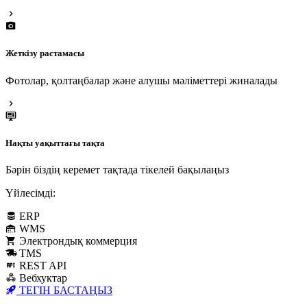
Жеткізу растамасы
Фотолар, қолтаңбалар және алушы мәліметтері жиналады
Нақты уақыттағы тақта
Бәрін біздің керемет тақтада тікелей бақылаңыз
Үйлесімді:
ERP
WMS
Электрондық коммерция
TMS
REST API
Вебхуктар
ТЕГІН БАСТАҢЫЗ