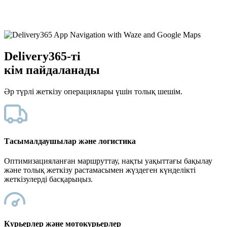
Delivery365
-ті
кім пайдаланады
Әр түрлі жеткізу операциялары үшін толық шешім.
Тасымалдаушылар және логистика
Оптимизацияланған маршруттау, нақты уақыттағы бақылау
және толық жеткізу растамасымен жүздеген күнделікті
жеткізулерді басқарыңыз.
Курьерлер және мотокурьерлер