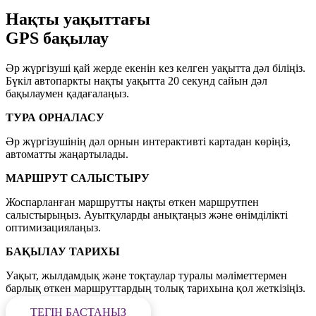
Нақты уақыттағы
GPS бақылау
Әр жүргізуші қай жерде екенін кез келген уақытта дәл біліңіз.
Бүкіл автопаркты нақты уақытта 20 секунд сайын дәл
бақылаумен қадағалаңыз.
ТУРА ОРНАЛАСУ
Әр жүргізушінің дәл орнын интерактивті картадан көріңіз,
автоматты жаңартылады.
МАРШРУТ САЛЫСТЫРУ
Жоспарланған маршрутты нақты өткен маршрутпен
салыстырыңыз. Ауытқуларды анықтаңыз және өнімділікті
оптимизациялаңыз.
БАҚЫЛАУ ТАРИХЫ
Уақыт, жылдамдық және тоқтаулар туралы мәліметтермен
барлық өткен маршруттардың толық тарихына қол жеткізіңіз.
ТЕГІН БАСТАҢЫЗ