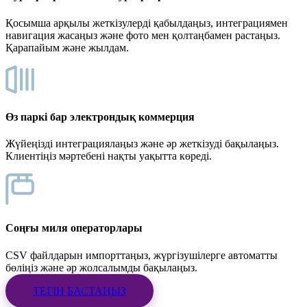
Қосымша арқылы жеткізулерді қабылдаңыз, интеграциямен
навигация жасаңыз және фото мен қолтаңбамен растаңыз.
Қарапайым және жылдам.
Өз паркі бар электрондық коммерция
Жүйеңізді интеграциялаңыз және әр жеткізуді бақылаңыз.
Клиентіңіз мәртебені нақты уақытта көреді.
Соңғы миля операторлары
CSV файлдарын импорттаңыз, жүргізушілерге автоматты
бөліңіз және әр жолсалымды бақылаңыз.
ТЕГІН БАСТАҢЫЗ