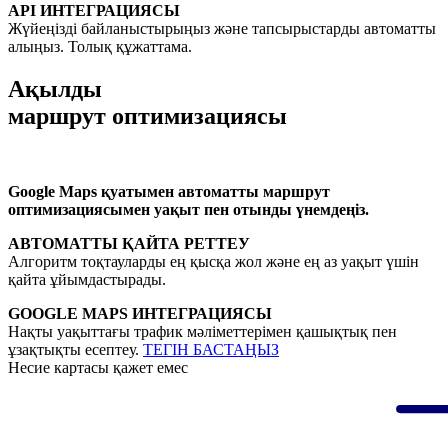
API ИНТЕГРАЦИЯСЫ
Жүйеңізді байланыстырыңыз және тапсырыстарды автоматты
алыңыз. Толық құжаттама.
Ақылды
маршрут оптимизациясы
Google Maps қуатымен автоматты маршрут
оптимизациясымен уақыт пен отынды үнемдеңіз.
АВТОМАТТЫ ҚАЙТА РЕТТЕУ
Алгоритм тоқтауларды ең қысқа жол және ең аз уақыт үшін
қайта ұйымдастырады.
GOOGLE MAPS ИНТЕГРАЦИЯСЫ
Нақты уақыттағы трафик мәліметтерімен қашықтық пен
ұзақтықты есептеу.
ТЕГІН БАСТАҢЫЗ
Несие картасы қажет емес