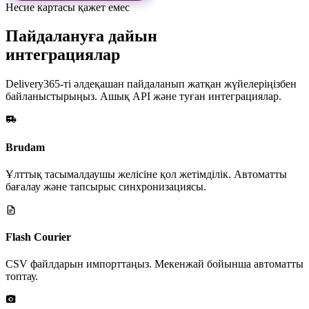
Несие картасы қажет емес
Пайдалануға дайын
интеграциялар
Delivery365-ті әлдеқашан пайдаланып жатқан жүйелеріңізбен
байланыстырыңыз. Ашық API және туған интеграциялар.
Brudam
Ұлттық тасымалдаушы желісіне қол жетімділік. Автоматты
бағалау және тапсырыс синхронизациясы.
Flash Courier
CSV файлдарын импорттаңыз. Мекенжай бойынша автоматты
топтау.