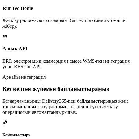
RunTec Hodie
Жеткізу растамасы фотоларын RunTec шлюзіне автоматты
жіберу.
Ашық API
ERP, электрондық коммерция немесе WMS-пен интеграция
үшін RESTful API.
Арнайы интеграция
Кез келген жүйемен байланыстырамыз
Бағдарламаңызды Delivery365-пен байланыстырыңыз және
тапсырыстан жеткізу растамасына дейін бүкіл жеткізу
операциясын автоматтандырыңыз.
Байланыстыру