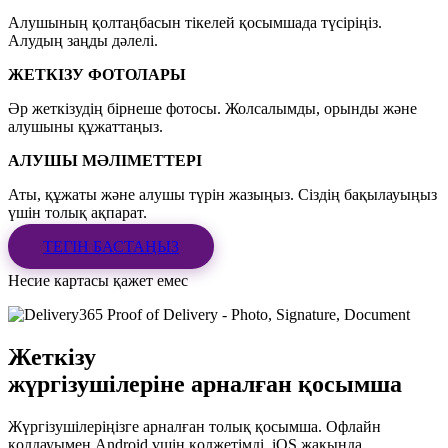
Алушының қолтаңбасын тікелей қосымшада түсіріңіз.
Алудың заңды дәлелі.
ЖЕТКІЗУ ФОТОЛАРЫ
Әр жеткізудің бірнеше фотосы. Жолсалымды, орынды және
алушыны құжаттаңыз.
АЛУШЫ МӘЛІМЕТТЕРІ
Аты, құжаты және алушы түрін жазыңыз. Сіздің бақылауыңыз
үшін толық ақпарат.
ТЕГІН БАСТАҢЫЗ
Несие картасы қажет емес
Жеткізу
жүргізушілеріне
арналған қосымша
Жүргізушілеріңізге арналған толық қосымша. Офлайн
қолдауымен Android үшін қолжетімді. iOS жақында.