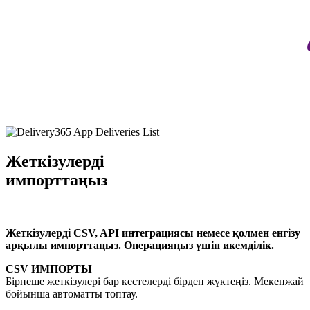
Жеткізулерді
импорттаңыз
Жеткізулерді CSV, API интеграциясы немесе қолмен енгізу
арқылы импорттаңыз. Операцияңыз үшін икемділік.
CSV ИМПОРТЫ
Бірнеше жеткізулері бар кестелерді бірден жүктеңіз. Мекенжай
бойынша автоматты топтау.