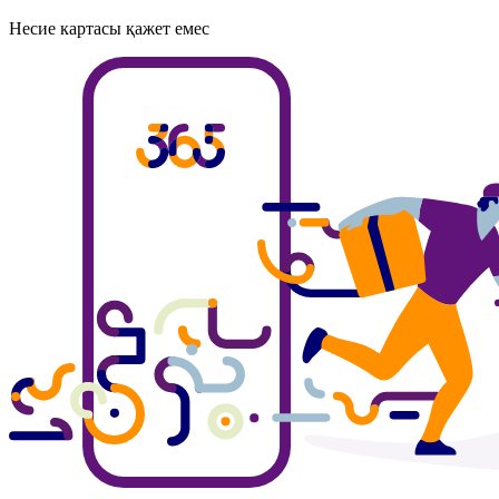
Несие картасы қажет емес