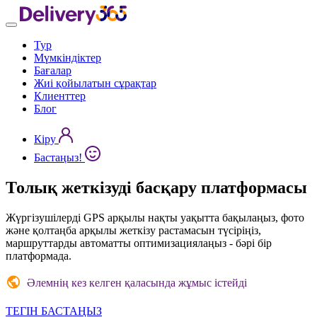
Тур
Мүмкіндіктер
Бағалар
Жиі қойылатын сұрақтар
Клиенттер
Блог
Кіру
Бастаңыз!
Толық
жеткізуді басқару
платформасы
Жүргізушілерді GPS арқылы нақты уақытта бақылаңыз, фото
және қолтаңба арқылы жеткізу растамасын түсіріңіз,
маршруттарды автоматты оптимизациялаңыз - бәрі бір
платформада.
Әлемнің кез келген қаласында жұмыс істейді
ТЕГІН БАСТАҢЫЗ