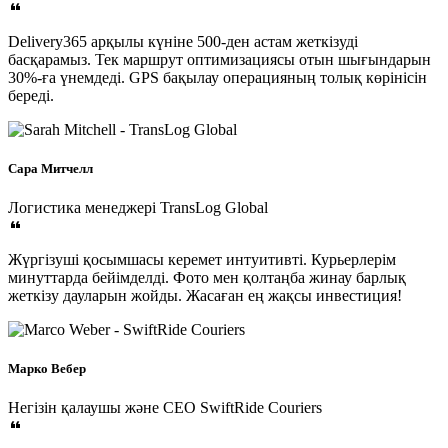
Delivery365 арқылы күніне 500-ден астам жеткізуді
басқарамыз. Тек маршрут оптимизациясы отын шығындарын
30%-ға үнемдеді. GPS бақылау операцияның толық көрінісін
береді.
Сара Митчелл
Логистика менеджері
TransLog Global
Жүргізуші қосымшасы керемет интуитивті. Курьерлерім
минуттарда бейімделді. Фото мен қолтаңба жинау барлық
жеткізу дауларын жойды. Жасаған ең жақсы инвестиция!
Марко Вебер
Негізін қалаушы және CEO
SwiftRide Couriers