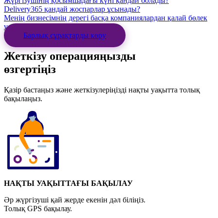
Жүргізушінің қосымшадағы күні қандай болады?
Delivery365 қандай жоспарлар ұсынады?
Менің бизнесімнің дерегі басқа компаниялардан қалай бөлек
ұсталады?
Барлық сұрақтарды көру
Жеткізу операцияңызды
өзгертіңіз
Қазір бастаңыз және жеткізулеріңізді нақты уақытта толық
бақылаңыз.
НАҚТЫ УАҚЫТТАҒЫ БАҚЫЛАУ
Әр жүргізуші қай жерде екенін дәл біліңіз.
Толық GPS бақылау.