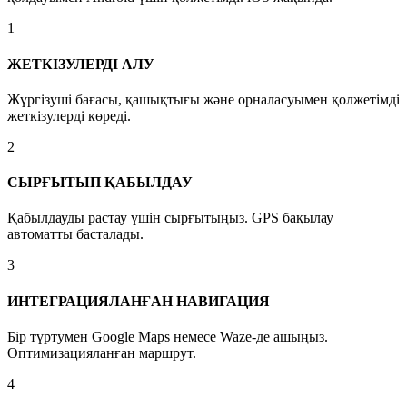
1
ЖЕТКІЗУЛЕРДІ АЛУ
Жүргізуші бағасы, қашықтығы және орналасуымен қолжетімді
жеткізулерді көреді.
2
СЫРҒЫТЫП ҚАБЫЛДАУ
Қабылдауды растау үшін сырғытыңыз. GPS бақылау
автоматты басталады.
3
ИНТЕГРАЦИЯЛАНҒАН НАВИГАЦИЯ
Бір түртумен Google Maps немесе Waze-де ашыңыз.
Оптимизацияланған маршрут.
4