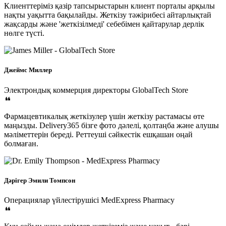
Клиенттеріміз қазір тапсырыстарын клиент порталы арқылы
нақты уақытта бақылайды. Жеткізу тәжірибесі айтарлықтай
жақсарды және 'жеткізілмеді' себебімен қайтарулар дерлік
нөлге түсті.
Джеймс Миллер
Электрондық коммерция директоры
GlobalTech Store
Фармацевтикалық жеткізулер үшін жеткізу растамасы өте
маңызды. Delivery365 бізге фото дәлелі, қолтаңба және алушы
мәліметтерін береді. Реттеуші сәйкестік ешқашан оңай
болмаған.
Дәрігер Эмили Томпсон
Операциялар үйлестірушісі
MedExpress Pharmacy