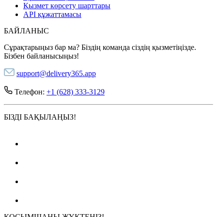
Қызмет көрсету шарттары
API құжаттамасы
БАЙЛАНЫС
Сұрақтарыңыз бар ма? Біздің команда сіздің қызметіңізде.
Бізбен байланысыңыз!
support@delivery365.app
Телефон:
+1 (628) 333-3129
БІЗДІ БАҚЫЛАҢЫЗ!
ҚОСЫМШАНЫ ЖҮКТЕҢІЗ!