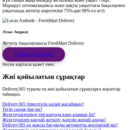
Күн сайын жаңа өнімдер жеткіземіз және уақыт - бәрі.
Маршрут оптимизациясы және нақты уақыттағы бақылаумен
уақытында жеткізу көрсеткіші 75%-дан 98%-ға өсті.
Лукас Андраде
Жеткізу бақылаушысы
FreshMart Delivery
ТЕГІН БАСТАҢЫЗ
Несие картасы қажет емес
Жиі қойылатын сұрақтар
Delivery365 туралы ең жиі қойылатын сұрақтарға жауаптар
табыңыз.
Delivery365 тіркелгісін қалай жасаймын?
Тегін сынақ бар ма?
Жүргізушілерімді тірі картада көре аламын ба?
Жүргізушілер қандай жеткізу дәлелін жинай алады?
Delivery365 ең жақсы бағдарды автоматты жоспарлай ма?