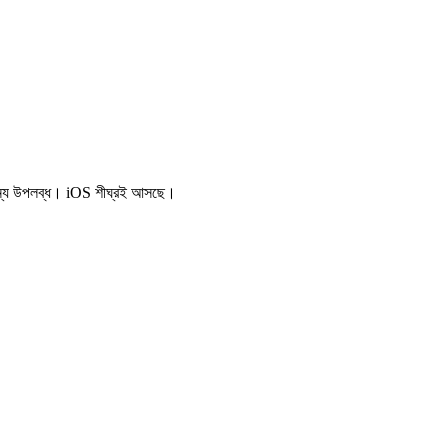
 জন্য উপলব্ধ। iOS শীঘ্রই আসছে।