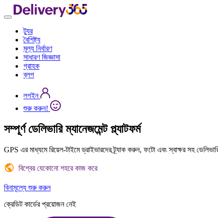
ট্যুর
বৈশিষ্ট্য
মূল্য নির্ধারণ
সাধারণ জিজ্ঞাসা
গ্রাহক
ব্লগ
লগইন
শুরু করুন!
সম্পূর্ণ
ডেলিভারি ম্যানেজমেন্ট
প্ল্যাটফর্ম
GPS এর মাধ্যমে রিয়েল-টাইমে ড্রাইভারদের ট্র্যাক করুন, ফটো এবং স্বাক্ষর সহ ডেলিভারি 
বিশ্বের যেকোনো শহরে কাজ করে
বিনামূল্যে শুরু করুন
ক্রেডিট কার্ডের প্রয়োজন নেই