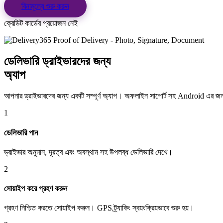
বিনামূল্যে শুরু করুন
ক্রেডিট কার্ডের প্রয়োজন নেই
ডেলিভারি ড্রাইভারদের
জন্য
অ্যাপ
আপনার ড্রাইভারদের জন্য একটি সম্পূর্ণ অ্যাপ। অফলাইন সাপোর্ট সহ Android এর
1
ডেলিভারি পান
ড্রাইভার অনুমান, দূরত্ব এবং অবস্থান সহ উপলব্ধ ডেলিভারি দেখে।
2
সোয়াইপ করে গ্রহণ করুন
গ্রহণ নিশ্চিত করতে সোয়াইপ করুন। GPS ট্র্যাকিং স্বয়ংক্রিয়ভাবে শুরু হয়।