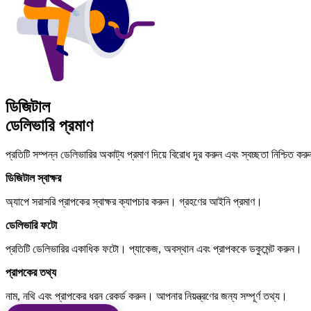
ডিজিটাল
ডেলিভারি প্রমাণ
প্রতিটি সম্পন্ন ডেলিভারির অকাট্য প্রমাণ দিয়ে বিরোধ দূর করুন এবং স্বচ্ছতা নিশ্চিত কর
ডিজিটাল স্বাক্ষর
অ্যাপে সরাসরি প্রাপকের স্বাক্ষর ক্যাপচার করুন। গ্রহণের আইনি প্রমাণ।
ডেলিভারি ফটো
প্রতিটি ডেলিভারির একাধিক ফটো। প্যাকেজ, অবস্থান এবং প্রাপককে ডকুমেন্ট করুন।
প্রাপকের তথ্য
নাম, নথি এবং প্রাপকের ধরন রেকর্ড করুন। আপনার নিয়ন্ত্রণের জন্য সম্পূর্ণ তথ্য।