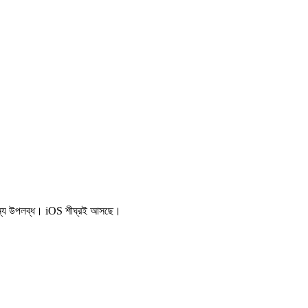
 জন্য উপলব্ধ। iOS শীঘ্রই আসছে।