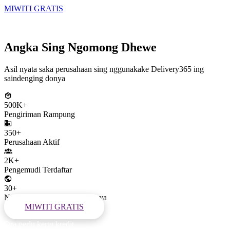
MIWITI GRATIS
Ora perlu kertu kredit
Angka Sing Ngomong Dhewe
Asil nyata saka perusahaan sing nggunakake Delivery365 ing
saindenging donya
500K+
Pengiriman Rampung
350+
Perusahaan Aktif
2K+
Pengemudi Terdaftar
30+
Negara ing Saindenging Donya
MIWITI GRATIS
Ora perlu kertu kredit