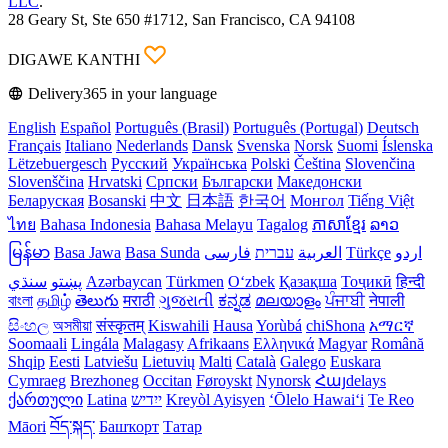
LLC
.
28 Geary St, Ste 650 #1712, San Francisco, CA 94108
DIGAWE KANTHI
Delivery365 in your language
English
Español
Português (Brasil)
Português (Portugal)
Deutsch
Français
Italiano
Nederlands
Dansk
Svenska
Norsk
Suomi
Íslenska
Lëtzebuergesch
Русский
Українська
Polski
Čeština
Slovenčina
Slovenščina
Hrvatski
Српски
Български
Македонски
Беларуская
Bosanski
中文
日本語
한국어
Монгол
Tiếng Việt
ไทย
Bahasa Indonesia
Bahasa Melayu
Tagalog
ភាសាខ្មែរ
ລາວ
မြန်မာ
Basa Jawa
Basa Sunda
فارسی
עברית
العربية
Türkçe
اردو
سنڌي
پښتو
Azərbaycan
Türkmen
Oʻzbek
Қазақша
Тоҷикӣ
हिन्दी
বাংলা
தமிழ்
తెలుగు
मराठी
ગુજરાતી
ಕನ್ನಡ
മലയാളം
ਪੰਜਾਬੀ
नेपाली
සිංහල
অসমীয়া
संस्कृतम्
Kiswahili
Hausa
Yorùbá
chiShona
አማርኛ
Soomaali
Lingála
Malagasy
Afrikaans
Ελληνικά
Magyar
Română
Shqip
Eesti
Latviešu
Lietuvių
Malti
Català
Galego
Euskara
Cymraeg
Brezhoneg
Occitan
Føroyskt
Nynorsk
Հայdelays
ქართული
Latina
ייִדיש
Kreyòl Ayisyen
ʻŌlelo Hawaiʻi
Te Reo
Māori
བོད་སྐད་
Башҡорт
Татар