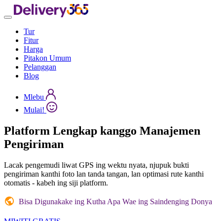
Tur
Fitur
Harga
Pitakon Umum
Pelanggan
Blog
Mlebu
Mulai!
Platform Lengkap kanggo
Manajemen
Pengiriman
Lacak pengemudi liwat GPS ing wektu nyata, njupuk bukti
pengiriman kanthi foto lan tanda tangan, lan optimasi rute kanthi
otomatis - kabeh ing siji platform.
Bisa Digunakake ing Kutha Apa Wae ing Saindenging Donya