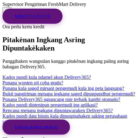
Supervisor Pengiriman
FreshMart Delivery
MIWITI GRATIS
Ora perlu kertu kredit
Pitakènan Ingkang Asring
Dipuntakèkaken
Panggihaken wangsulan kanggo pitakènan ingkang paling asring
babagan Delivery365.
Kados pundi kula ndamel akun Delivery365?
Punapa wonten uji coba gratis?
Punapa kula saged mirsani pengemudi kula ing peta langsung?
Bukti pangiriman menapa ingkang saged dipunpundhut pengemudi?
Punapa Delivery365 ngrancang rute terbaik kanthi otomatis?
Kados pundi dintenipun pengemudi ing aplikasi?
Rencana menapa ingkang dipuntawaraken Delivery365?
Kados pundi data bisnis kula dipunpisahaken saking perusahaan
sanèsipun?
Deleng kabeh pitakon