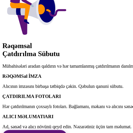
Rəqəmsal
Çatdırılma Sübutu
Mübahisələri aradan qaldırın və hər tamamlanmış çatdırılmanın danılma
RƏQƏMSal İMZA
Alıcının imzasını birbaşa tətbiqdə çəkin. Qəbulun qanuni sübutu.
ÇATDIRILMA FOTOLARI
Hər çatdırılmanın çoxsaylı fotoları. Bağlamanı, məkanı və alıcını sənə
ALICI MƏLUMATlARI
Ad, sənəd və alıcı növünü qeyd edin. Nəzarətiniz üçün tam məlumat.