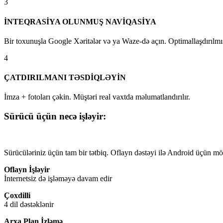
3
İNTEQRASİYA OLUNMUŞ NAVİQASİYA
Bir toxunuşla Google Xəritələr və ya Waze-də açın. Optimallaşdırılmı
4
ÇATDIRILMANI TƏSDİQLƏYİN
İmza + fotoları çəkin. Müştəri real vaxtda məlumatlandırılır.
Sürücü üçün necə işləyir:
Sürücüləriniz üçün tam bir tətbiq. Oflayn dəstəyi ilə Android üçün mö
Oflayn İşləyir
İnternetsiz də işləməyə davam edir
Çoxdilli
4 dil dəstəklənir
Arxa Plan İzləmə