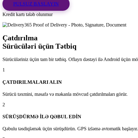
PULSUZ BASLAYIN
Kredit kartı tələb olunmur
Çatdırılma
Sürücüləri üçün
Tətbiq
Sürücüləriniz üçün tam bir tətbiq. Oflayn dəstəyi ilə Android üçün mö
1
ÇATDIRILMALARI ALIN
Sürücü təxmini, məsafə və məkanla mövcud çatdırılmaları görür.
2
SÜRÜŞDÜRMƏ İLƏ QƏBUL EDİN
Qəbulu təsdiqləmək üçün sürüşdürün. GPS izləmə avtomatik başlayır.