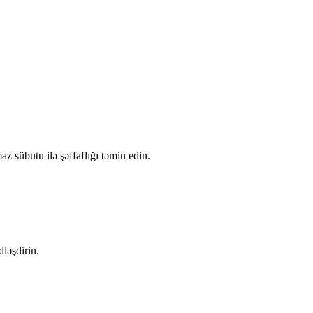
z sübutu ilə şəffaflığı təmin edin.
dləşdirin.