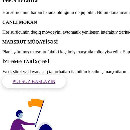
Hər sürücünün hər an harada olduğunu dəqiq bilin. Bütün donanmanızı 
CANLI MƏKAN
Hər sürücünün dəqiq mövqeyini avtomatik yenilənən interaktiv xəritə
MARŞRUT MÜQAYİSƏSİ
Planlaşdırılmış marşrutu faktiki keçilmiş marşrutla müqayisə edin. Sa
İZLƏMƏ TARİXÇƏSİ
Vaxt, sürət və dayanacaq təfərrüatları ilə bütün keçilmiş marşrutların t
PULSUZ BASLAYIN
Kredit kartı tələb olunmur