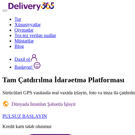
Tur
Xüsusiyyətlər
Qiymətlər
Tez-tez verilən suallar
Müştərilər
Blog
Daxil ol
Başlayın!
Tam
Çatdırılma İdarəetmə
Platforması
Sürücüləri GPS vasitəsilə real vaxtda izləyin, foto və imza ilə çatdırıl
Dünyada İstənilən Şəhərdə İşləyir
PULSUZ BASLAYIN
Kredit kartı tələb olunmur