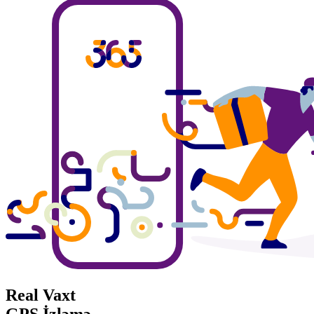
Real Vaxt
GPS İzləmə