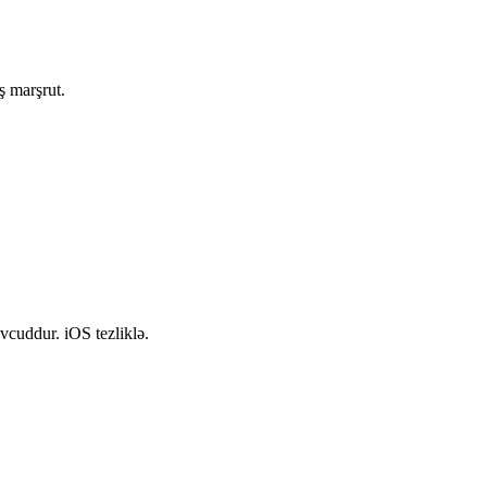
ş marşrut.
vcuddur. iOS tezliklə.