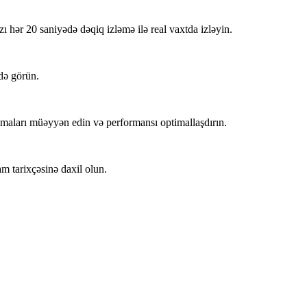
hər 20 saniyədə dəqiq izləmə ilə real vaxtda izləyin.
də görün.
pmaları müəyyən edin və performansı optimallaşdırın.
am tarixçəsinə daxil olun.