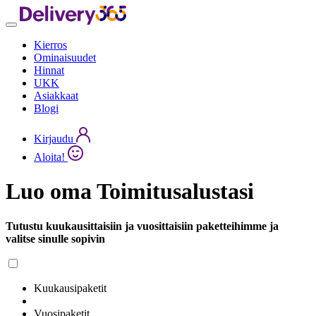
Kierros
Ominaisuudet
Hinnat
UKK
Asiakkaat
Blogi
Kirjaudu
Aloita!
Luo oma Toimitusalustasi
Tutustu kuukausittaisiin ja vuosittaisiin paketteihimme ja
valitse sinulle sopivin
Kuukausipaketit
Vuosipaketit