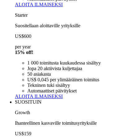
ALOITA ILMAISEKSI
Starter
Suositellaan aloittaville yrityksille
US$600
per year
15% off!
1 000 toimitusta kuukaudessa sisältyy
Jopa 20 aktiivista kuljettajaa
50 asiakasta
US$ 0,045 per ylimääräinen toimitus
Tekninen tuki sisältyy
Automaattiset päivitykset
ALOITA ILMAISEKSI
SUOSITUIN
Growth
Ihanteellinen kasvaville toimitusyrityksille
US$159