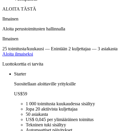
ALOITA TÄSTÄ
Ilmainen
Aloita perustoimitusten hallinnalla
Ilmainen
25 toimitusta/kuukausi
—
Enintään 2 kuljettajaa
—
3 asiakasta
Aloita ilmaiseksi
Luottokorttia ei tarvita
Starter
Suositellaan aloittaville yrityksille
US$59
1 000 toimitusta kuukaudessa sisältyy
Jopa 20 aktiivista kuljettajaa
50 asiakasta
US$ 0,045 per ylimääräinen toimitus
Tekninen tuki sisältyy
Automaattiset päivitykset